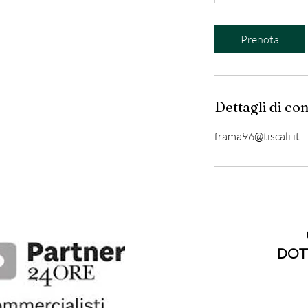
o
r
Prenota
Dettagli di con
frama96@tiscali.it
DOTT