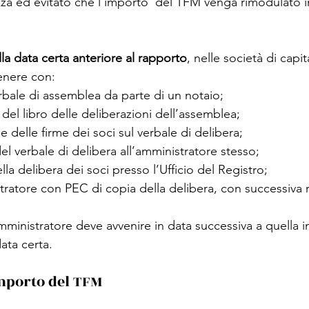
ezza ed evitato che l’importo  del TFM venga rimodulato i
 
a data certa anteriore al rapporto
, nelle società di capit
enere con:
bale di assemblea da parte di un notaio;
 del libro delle deliberazioni dell’assemblea;
e delle firme dei soci sul verbale di delibera;
del verbale di delibera all’amministratore stesso;
la delibera dei soci presso l’Ufficio del Registro;
stratore con PEC di copia della delibera, con successiva r
mministratore deve avvenire in data successiva a quella in 
ata certa.
mporto del TFM 