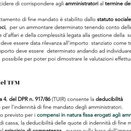
dere di corrispondere agli 
amministratori
 al 
termine de
attamento di fine mandato è stabilito dallo 
statuto sociale
oci
,  per un ammontare determinato tenendo conto dell
 d’affari e della complessità legata alla gestione della  s
 deve essere data rilevanza all’importo  stanziato come t
mporto deve essere  determinato andando ad individuare
  possibile per poter poi dimostrare le valutazioni effettu
del TFM
a 4
, 
del DPR n. 917/86
 (TUIR) consente la 
deducibilità
per l’indennità di fine mandato degli amministratori. 
o previsto per i 
compensi in natura fissa erogati agli amm
io di cassa, la deducibilità delle quote di indennità di fine
al 
principio di competenza
,  ovvero sulla base dell’impo