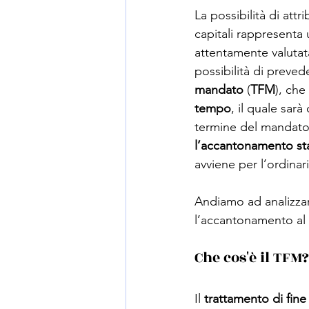
La possibilità di attr
capitali rappresenta 
attentamente valutata
possibilità di prevede
mandato
 (
TFM
), che
tempo
, il quale sarà
termine del mandato. 
l’accantonamento sta
avviene per l’ordina
Andiamo ad analizzare 
l’accantonamento al t
Che cos'è il TFM?
Il 
trattamento di fin