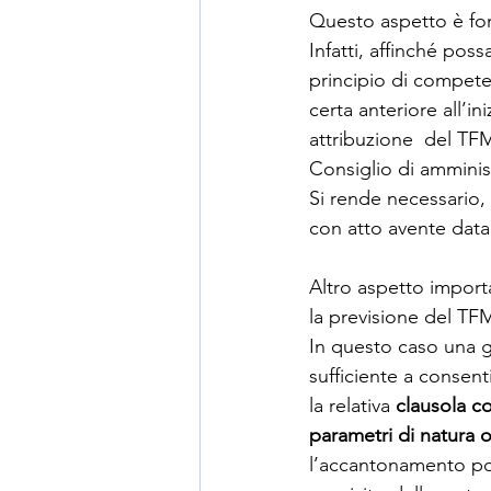
Questo aspetto è fo
Infatti, affinché poss
principio di competenz
certa anteriore all’i
attribuzione  del TF
Consiglio di amminist
Si rende necessario, i
con atto avente data 
Altro aspetto importa
la previsione del TFM
In questo caso una ge
sufficiente a consent
la relativa 
clausola c
parametri di natura 
l’accantonamento pot