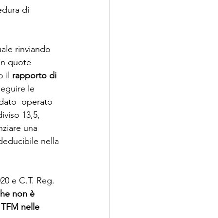
edura di 
uale rinviando 
in quote  
 il 
rapporto di 
eguire le 
dato  operato 
iviso 13,5, 
nziare una 
educibile nella 
20 e C.T. Reg. 
che non è 
 TFM nelle 