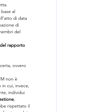
tta. 
n base al 
ll’atto di data 
nazione di 
membri del  
 del rapporto
 certa, ovvero 
TFM non è 
in cui, invece, 
te, individui 
estione
,  
e rispettato il 