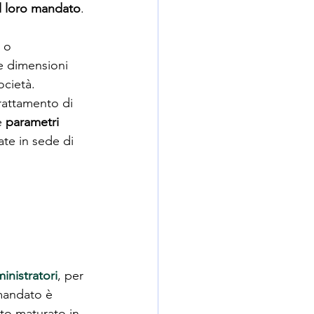
l loro mandato
.
 o 
e dimensioni 
ocietà. 
rattamento di 
 
parametri 
ate in sede di  
inistratori
, per 
 mandato è 
rto maturato in 