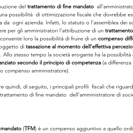
ibuzione del
 trattamento di fine mandato
  all’amministrat
una possibilità  di ottimizzazione fiscale che dovrebbe e
 da  ogni azienda. Infatti, lo statuto o l’assemblea dei s
re per gli amministratori l’attribuzione di un 
trattamento 
 consente loro la possibilità di fruire di un
 compenso diffe
 oggetto di 
tassazione al momento dell’effettiva percezi
Allo stesso tempo la società erogante ha la possibilità 
nziato secondo il principio di competenza
 (a differenza
rio compenso amministratore).
quindi, di seguito, i principali profili  fiscali che riguar
rattamento di fine mandato  dell’amministratore di societ
e mandato
 (
TFM
) è un compenso aggiuntivo a quello ordi