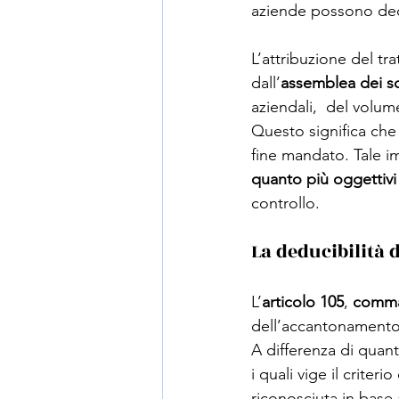
aziende possono deci
L’attribuzione del tr
dall’
assemblea dei s
aziendali,  del volume
Questo significa che
fine mandato. Tale i
quanto più oggettivi
controllo. 
La deducibilità 
L’
articolo 105
, 
comm
dell’accantonamento 
A differenza di quant
i quali vige il criter
riconosciuta in base 