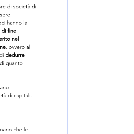
ore di società di 
ssere 
oci hanno la  
di fine 
rito nel 
one
, ovvero al 
di 
dedurre 
 di quanto 
dano 
à di capitali. 
nario che le 