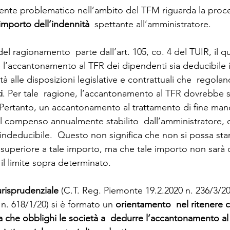
mente problematico nell’ambito del TFM riguarda la proc
importo dell’indennità
  spettante all’amministratore. 
del ragionamento  parte dall’art. 105, co. 4 del TUIR, il q
e l’accantonamento al TFR dei dipendenti sia deducibile 
 alle disposizioni legislative e contrattuali che  regolano
i
. Per tale  ragione, l’accantonamento al TFR dovrebbe s
. Pertanto, un accantonamento al trattamento di fine man
l compenso annualmente stabilito  dall’amministratore, d
indeducibile.  Questo non significa che non si possa sta
superiore a tale importo, ma che tale importo non sarà d
 il limite sopra determinato. 
urisprudenziale
 (C.T. Reg. Piemonte 19.2.2020 n. 236/3/20
n. 618/1/20) si è formato un 
orientamento  nel ritenere 
a che obblighi le società a  dedurre l’accantonamento al