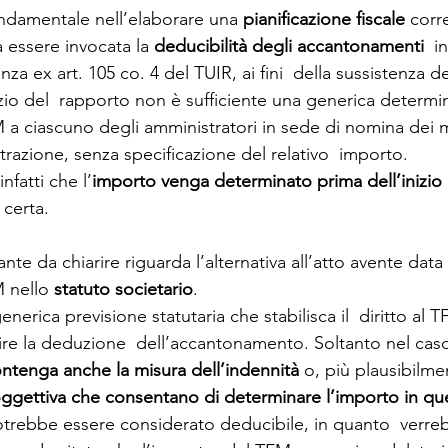
ndamentale nell’elaborare una 
pianificazione fiscale
 corre
a essere invocata la 
deducibilità degli accantonamenti
  i
a ex art. 105 co. 4 del TUIR, ai fini  della sussistenza de
nizio del  rapporto non è sufficiente una generica determi
M a ciascuno degli amministratori in sede di nomina dei 
razione, senza specificazione del relativo  importo. 
nfatti che l’
importo venga determinato prima dell’inizio
certa. 
nte da chiarire riguarda l’alternativa all’atto avente data
 nello 
statuto societario
.  
nerica previsione statutaria che stabilisca il  diritto al 
ire la deduzione  dell’accantonamento. Soltanto nel caso 
ontenga anche la misura dell’indennità 
o, più plausibilmen
oggettiva che consentano di determinare l’importo in qu
rebbe essere considerato deducibile, in quanto  verrebb