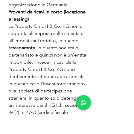
organizzazione in Germania.
Proventi da ricavi in corso (locazione 
e leasing)
La Property-GmbH & Co. KG non è 
soggetta all'imposta sulle società o 
all'imposta sul reddito, in quanto 
è
trasparente
  in quanto società di 
partenariato e quindi non è un'entità 
imponibile.  Invece, i ricavi della 
Property-GmbH & Co. KG sono 
direttamente  attribuiti agli azionisti, 
in questo caso l'investitore straniero 
o la  società di partecipazione 
straniera, in quanto solo detengono 
un  interesse per il KG (cfr. sezione 
39 (2) n. 2 AO (codice fiscale  
tedesco), sezione 23 (1) frase 4 
EStG). Pertanto, le entrate correnti, a 
 livello della società di 